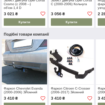
Захист двигуна Opel Corsa
Захист двигуна Opel Corsa
Моду
Cosmo (c 2008 --)
C (2000-2006) Кольчуга
фарк
об'єм-1,4 D
узго
3 021
3 056
2 2
₴
₴
Купити
Купити
Подібні товари компанії
Фаркоп Chevrolet Evanda
Фаркоп Citroen C-Crosser
Фарк
(2000-2006) ЗЙомний
(2006-2017) Зйомний
(200
3 410
3 410
3 4
₴
₴