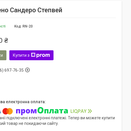
Рено Сандеро Степвей
ості
Код:
RN-20
0 ₴
ти
Купити з
6) 697-76-35
нії підключені електронні платежі. Тепер ви можете купити
кий товар не покидаючи сайту.