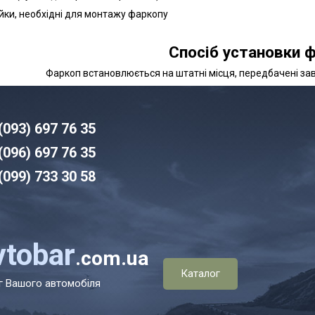
айки, необхідні для монтажу фаркопу
Спосіб установки ф
Фаркоп встановлюється на штатні місця, передбачені з
(093) 6
97 76 35
(096)
6
97 76 35
(099) 7
33 30 58
vtobar
.com.ua
Каталог
г Вашого автомобіля