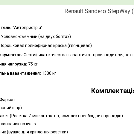
Renault Sandero StepWay 
тель:
"Автопристрій"
Условно-съёмный (на двух болтах)
Порошковая полиэфирная краска (глянцевая)
окументов:
Сертификат качества, гарантия от производителя, тех.
ая нагрузка:
75 кг
льна навантаження:
13
00 кг
Комплектаці
 Фаркоп
ований шар)
пакет (Розетка 7-ми контактна, комплект необхідних проводів)
й ковпачок на кулю
ник (вушко для кріплення розетки)