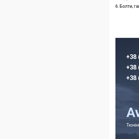
6. Болти, г
+38 
+38 
+38 
A
Тюнін