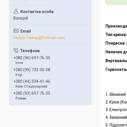
Валерій
Производи
Тип крюка:
farkop-farkop@hotmail.com
Покраска:
Наличие д
+380 (96) 697-76-35
Вертикальн
Ілля
Горизонта
+380 (99) 733-30-58
Ігор
+380 (44) 334-41-46
Київ Стаціонарний
+380 (93) 697-76-35
1. Зйомний
Роман
2. Крюк (К
3. Електро
4. Захисни
5. Підрозет