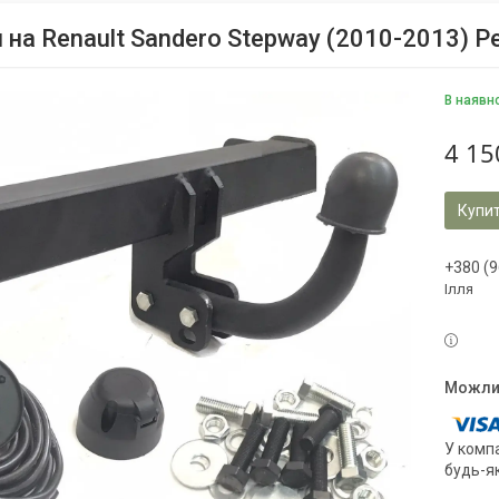
 на Renault Sandero Stepway (2010-2013) 
В наявн
4 15
Купи
+380 (9
Ілля
У компа
будь-я