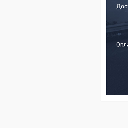
Дос
Опла