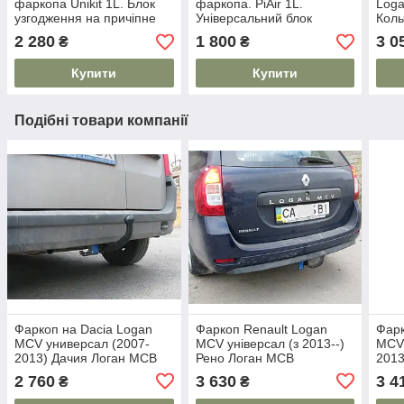
фаркопа Unikit 1L. Блок
фаркопа. PiAir 1L.
Loga
узгодження на причіпне
Універсальний блок
Коль
2 280
1 800
3 0
₴
₴
Купити
Купити
Подібні товари компанії
Фаркоп на Dacia Logan
Фаркоп Renault Logan
Фарк
MCV универсал (2007-
MCV універсал (з 2013--)
MCV 
2013) Дачия Логан МСВ
Рено Логан МСВ
2013
2 760
3 630
3 4
₴
₴