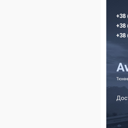
+38 
+38 
+38 
A
Тюнін
Дос