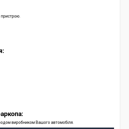
т пристрою.
я:
аркопа:
аводом виробником Вашого автомобіля.