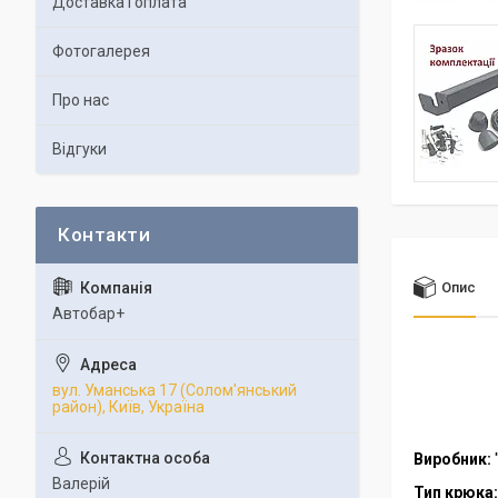
Доставка і оплата
Фотогалерея
Про нас
Відгуки
Опис
Автобар+
вул. Уманська 17 (Солом'янський
район), Київ, Україна
Виробник:
Валерій
Тип крюка: