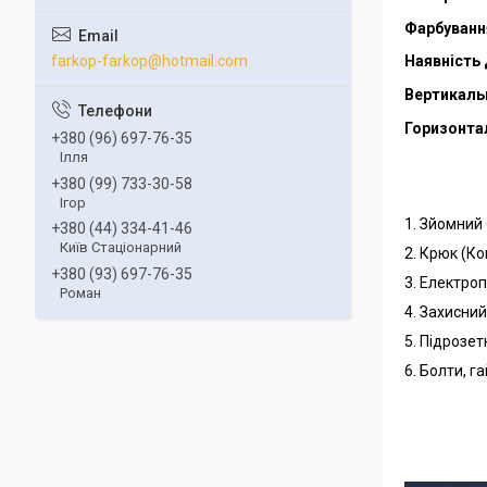
Фарбуванн
farkop-farkop@hotmail.com
Наявність 
Вертикаль
Горизонта
+380 (96) 697-76-35
Ілля
+380 (99) 733-30-58
Ігор
1. Зйомний
+380 (44) 334-41-46
Київ Стаціонарний
2. Крюк (К
+380 (93) 697-76-35
3. Електро
Роман
4. Захисни
5. Підрозет
6. Болти, г