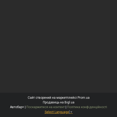
Сайт створений на маркетплейсі
Prom.ua
Продавець на Bigl.ua
Автобар+ |
Поскаржитися на контент
|
Політика конфіденційності
Select Language
▼