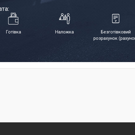
та:
Готівка
Наложка
Безготівковий
розрахунок (рахуно