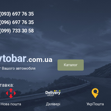
(093) 6
97 76 35
(096)
6
97 76 35
(099) 7
33 30 58
vtobar
.com.ua
Каталог
г Вашого автомобіля
тавка:
Нова пошта
Делівері
УкрПошта