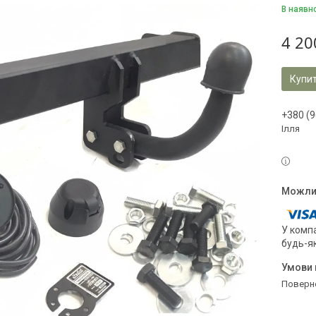
В наявн
4 20
Купи
+380 (9
Ілля
У компа
будь-я
поверн