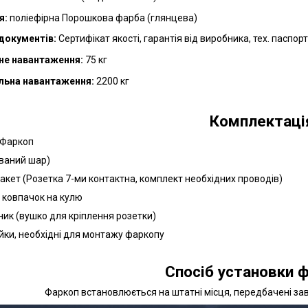
я:
поліефірна Порошкова фарба (глянцева)
документів:
Сертифікат якості, гарантія від виробника, тех. паспор
не навантаження:
75 кг
льна навантаження:
22
00 кг
Комплектаці
 Фаркоп
ований шар)
пакет (Розетка 7-ми контактна, комплект необхідних проводів)
й ковпачок на кулю
ник (вушко для кріплення розетки)
айки, необхідні для монтажу фаркопу
Спосіб установки ф
Фаркоп встановлюється на штатні місця, передбачені з