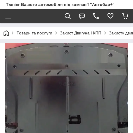
Тюнінг Вашого автомобіля від компанії "Автобар+"
Товари та послуги
Захист Двигуна і КПП
Захисту дви