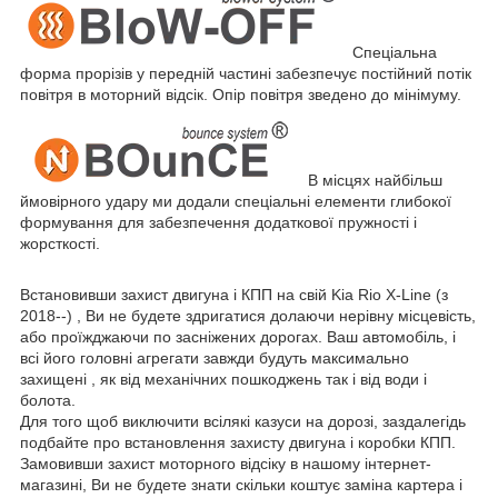
Спеціальна
форма прорізів у передній частині забезпечує постійний потік
повітря в моторний відсік. Опір повітря зведено до мінімуму.
В місцях найбільш
ймовірного удару ми додали спеціальні елементи глибокої
формування для забезпечення додаткової пружності і
жорсткості.
Встановивши захист двигуна і КПП на свій Kia Rio X-Line (з
2018--) , Ви не будете здригатися долаючи нерівну місцевість,
або проїжджаючи по засніжених дорогах. Ваш автомобіль, і
всі його головні агрегати завжди будуть максимально
захищені , як від механічних пошкоджень так і від води і
болота.
Для того щоб виключити всілякі казуси на дорозі, заздалегідь
подбайте про встановлення захисту двигуна і коробки КПП.
Замовивши захист моторного відсіку в нашому інтернет-
магазині, Ви не будете знати скільки коштує заміна картера і