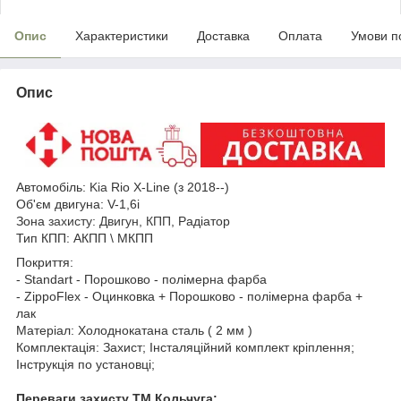
Опис
Характеристики
Доставка
Оплата
Умови п
Опис
Автомобіль:
Kia
Rio X-Line (з 2018--)
Об'єм двигуна: V-1,6і
Зона
захисту: Двигун, КПП
, Радіатор
Тип КПП: АКПП \ МКПП
Покриття:
- Standart - Порошково - полімерна фарба
- ZippoFlex - Оцинковка + Порошково - полімерна фарба +
лак
Матеріал: Холоднокатана сталь ( 2 мм )
Комплектація: Захист; Інсталяційний комплект кріплення;
Інструкція по установці;
Переваги захисту ТМ Кольчуга: