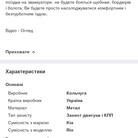
поїздка на эваккуаторе; не будете бояться щебінки, бордюрів
і болота; Ви будете просто насолоджуватися комфортним і
безтурботним їздою;
Відео - Огляд
Приховати
Характеристики
Основні
Виробник
Кольчуга
Країна виробник
Україна
Матеріал
Метал
Тип захисту
Захист двигуна і КПП
Сумісність з маркою
Kia
Сумісність з моделлю
Rio