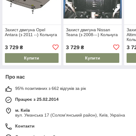
Захист двигуна Opel
Захист двигуна Nissan
Захи
Antara (з 2011 --) Кольчуга
Teana (з 2008---) Кольчуга
Alti
Коль
3 729
3 729
3 7
₴
₴
Купити
Купити
Про нас
95% позитивних з 662 відгуків за рік
Працює з 25.02.2014
м. Київ
вул. Уманська 17 (Солом'янський район), Київ, Україна
Контакти