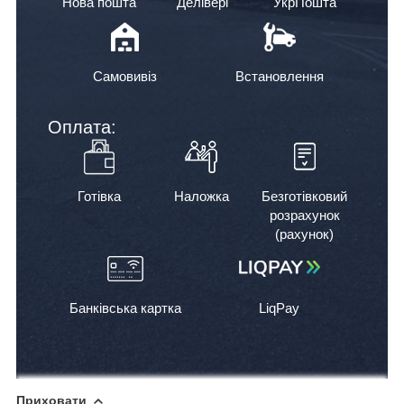
Нова пошта
Делівері
УкрПошта
Самовивіз
Встановлення
Оплата:
Готівка
Наложка
Безготівковий
розрахунок
(рахунок)
Банківська картка
LiqPay
Приховати