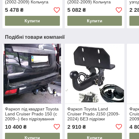
(2002-2009) Кольчуга
(2002-2009) Кольчуга
узго
5 478
5 082
2 2
₴
₴
Купити
Купити
Подібні товари компанії
Фаркоп під квадрат Toyota
Фаркоп Toyota Land
Фарк
Land Cruiser Prado 150 (c
Cruiser Prado J150 (2009-
Crui
2009--) без підрізування
2024) БЕЗ підрізки
2009
бампера
бамперу
підр
10 400
2 910
4 8
₴
₴
Купити
Купити