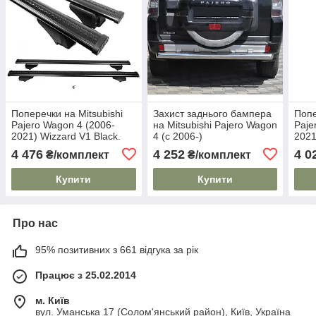
Поперечки на Mitsubishi
Захист заднього бампера
Попе
Pajero Wagon 4 (2006-
на Mitsubishi Pajero Wagon
Paje
2021) Wizzard V1 Black.
4 (c 2006-)
2021
На стандартні рейлінги.
Blac
4 476
4 252
4 0
₴/комплект
₴/комплект
Пластиковий ключ. Чорні
рейл
ключ
Купити
Купити
Про нас
95% позитивних з 661 відгука за рік
Працює з 25.02.2014
м. Київ
вул. Уманська 17 (Солом'янський район), Київ, Україна