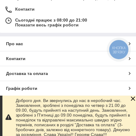
Контакти
Сьогодні працює з 08:00 до 21:00
Показати весь графік роботи
Про нас
КНОПКА
ЗВ'ЯЗКУ
Контакти
Доставка та оплата
Графік роботи
Доброго дня. Ви звернулись до нас в неробочий час.
Повна версія сайту
Замовлення, зроблені з понеділка по четвер з 21.00 до
09.00, будуть прийняті на наступний день. Замовлення,
зроблені з П'ятниці до 09.00 понеділка, будуть прийняті в
Сайт створено на маркетплейсі
Prom.ua
понеділок та відправлені максимально швидко згідно
термінів, пописаних в розділі "Доставка та оплата" (3-
5робочих днів, залежно від конкретного товару). Дякуємо
Політика конфіденційності
за розуміння. Слава Україні!! Героям Слава!!!