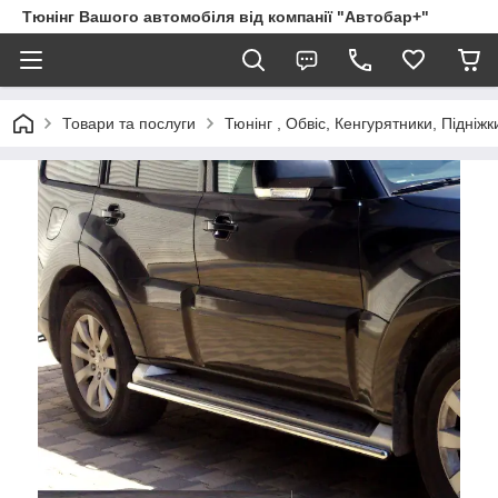
Тюнінг Вашого автомобіля від компанії "Автобар+"
Товари та послуги
Тюнінг , Обвіс, Кенгурятники, Підніжк