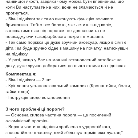
найвищої якості, завдяки чому можна бути впевненим, що
коли Ви наступаєте на них, вони не зламаються й не
прогнуться.
- Бічні підніжки так само виконують функцію великого
бризковика. Тобто все болото, яке летить з-під коліс,
залишатиметься під порогам, не дряпаючи та не
пошкоджуючи лакофарбового покриття машини.
- Так само поріжки це дуже зручний аксесуар, якщо в сім'ї є
діти,; їм буде зручно сідає в машину на початку, натиснувши
на підніжку.
- У разі, якщо у Вас на машині встановлений
автобокс
на
даху, дуже зручно добиратися до нього стоячи на підніжках.
Комплектація:
- Бічні підніжки — 2 шт.
- Кріплення установлювальний комплект (Кронштейни, болти,
гайки тощо)
- Інструкція щодо встановлення
З чого зроблені ці пороги?
— Основна силова частина порога — це посилений
алюмінієвий профіль.
- Верхня частина підніжки зроблена з ударостійкого,
зносостійкого пластику, який збільшує термін експлуатації