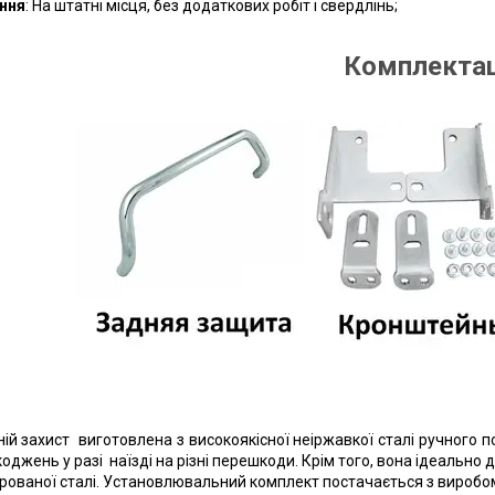
ння
: На штатні місця, без додаткових робіт і свердлінь;
Комплектац
ій захист виготовлена з високоякісної неіржавкої сталі ручного 
коджень у разі наїзді на різні перешкоди. Крім того, вона ідеальн
рованої сталі. Установлювальний комплект постачається з виробом. 