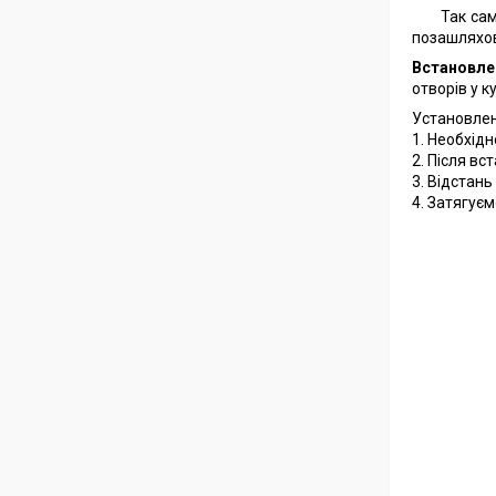
Так са
позашляхов
Встановле
отворів у к
Установлен
1. Необхід
2. Після в
3. Відстань
4. Затягуєм