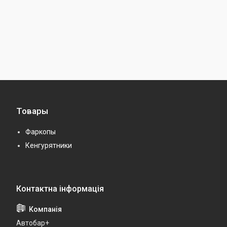
Товары
Фаркопы
Кенгурятники
Автобар+