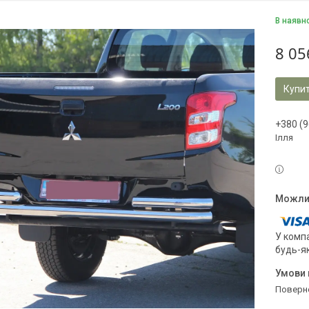
В наявн
8 05
Купи
+380 (9
Ілля
У компа
будь-я
поверн