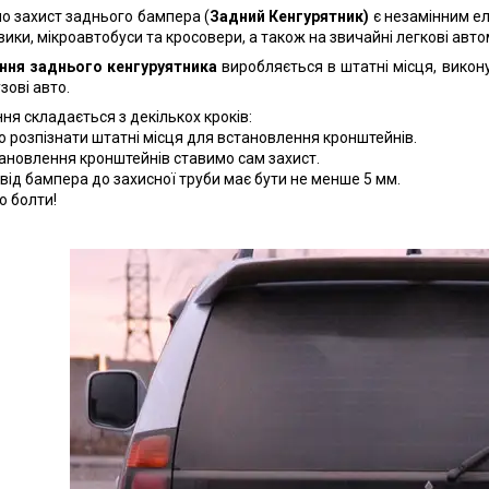
мо захист заднього бампера (
Задний Кенгурятник)
є незамінним е
ики, мікроавтобуси та кросовери, а також на звичайні легкові авто
ння заднього кенгуруятника
виробляється в штатні місця, викон
узові авто.
ня складається з декількох кроків:
но розпізнати штатні місця для встановлення кронштейнів.
становлення кронштейнів ставимо сам захист.
 від бампера до захисної труби має бути не менше 5 мм.
о болти!