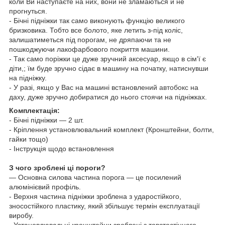
коли Ви наступаєте на них, вони не зламаються й не
прогнуться.
- Бічні підніжки так само виконують функцію великого
бризковика. Тобто все болото, яке летить з-під коліс,
залишатиметься під порогам, не дряпаючи та не
пошкоджуючи лакофарбового покриття машини.
- Так само поріжки це дуже зручний аксесуар, якщо в сім'ї є
діти,; їм буде зручно сідає в машину на початку, натиснувши
на підніжку.
- У разі, якщо у Вас на машині встановлений
автобокс
на
даху, дуже зручно добиратися до нього стоячи на підніжках.
Комплектація:
- Бічні підніжки — 2 шт.
- Кріплення установлювальний комплект (Кронштейни, болти,
гайки тощо)
- Інструкція щодо встановлення
З чого зроблені ці пороги?
— Основна силова частина порога — це посилений
алюмінієвий профіль.
- Верхня частина підніжки зроблена з ударостійкого,
зносостійкого пластику, який збільшує термін експлуатації
виробу.
- Установлювальні кронштейни зроблені з товстостінного