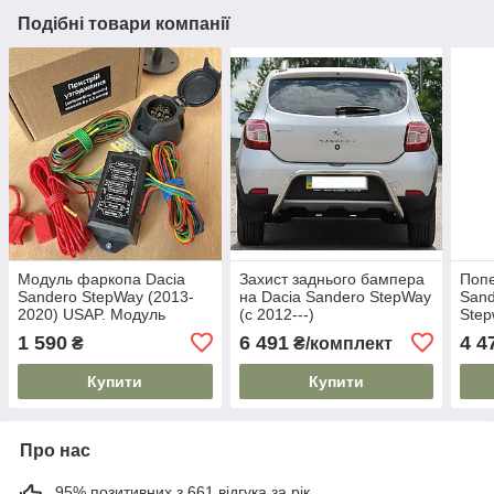
Подібні товари компанії
Модуль фаркопа Dacia
Захист заднього бампера
Попе
Sandero StepWay (2013-
на Dacia Sandero StepWay
Sand
2020) USAP. Модуль
(c 2012---)
Step
узгодження
Wizz
1 590
6 491
4 4
₴
₴/комплект
стан
Плас
Купити
Купити
Про нас
95% позитивних з 661 відгука за рік