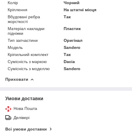
Колір
Чорний
Кріплення
На штатні місця
Вбудовані ребра
Так
жорсткості
Матеріал накладки
Пластик
підніжки
Тип запчастини
Оригінал
Модель
Sandero
Кріпильний комплект
Так
Сумісність з маркою
Dacia
Сумісність з моделлю
Sandero
Приховати
Умови доставки
Нова Пошта
Делівері
Всі умови доставки