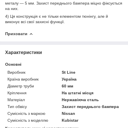
металу — 5 мм. Захист переднього бампера міцно фіксується
на них.
4) Ця конструкція є не тільки елементом тюнінгу, але й
виконує всі свої захисні функції.
Приховати
Характеристики
Основні
Виробник
St Line
Країна виробник
Україна
Діаметр труби
60 мм
Кріплення
На штатні місця
Матеріал
Нержавіюча сталь
Тип обвісу
Захист переднього бампера
Сумісність з маркою
Nissan
Сумісність з моделлю
Kubistar