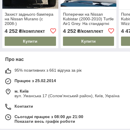
Захист заднього бампера
Поперечки на Nissan
Попе
на Nissan Murano (c
Kubistar (2000-2010) Turtle
Kubi
2008-)
Air1 Grey. На стандартні
Wizz
рейлінги. Замок на
стан
4 252
4 252
4 4
₴/комплект
₴/комплект
ключах. Сірі
Плас
Купити
Купити
Про нас
95% позитивних з 661 відгука за рік
Працює з 25.02.2014
м. Київ
вул. Уманська 17 (Солом'янський район), Київ, Україна
Контакти
Сьогодні працює з 08:00 до 21:00
Показати весь графік роботи