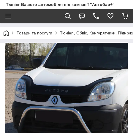
Тюнінг Вашого автомобіля від компанії "Автобар+"
Товари та послуги
Тюнінг , Обвіс, Кенгурятники, Підніжк