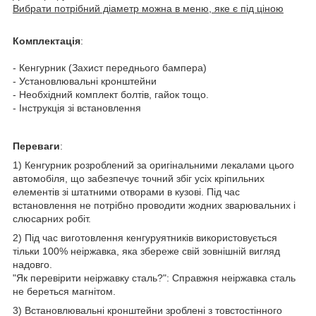
Вибрати потрібний діаметр можна в меню, яке є під ціною
Комплектація
:
- Кенгурник (Захист переднього бампера)
- Установлювальні кронштейни
- Необхідний комплект болтів, гайок тощо.
- Інструкція зі встановлення
Переваги
:
1) Кенгурник розроблений за оригінальними лекалами цього
автомобіля, що забезпечує точний збіг усіх кріпильних
елементів зі штатними отворами в кузові. Під час
встановлення не потрібно проводити жодних зварювальних і
слюсарних робіт.
2) Під час виготовлення кенгуруятників використовується
тільки 100% неіржавка, яка збереже свій зовнішній вигляд
надовго.
"Як перевірити неіржавку сталь?": Справжня неіржавка сталь
не береться магнітом.
3) Встановлювальні кронштейни зроблені з товстостінного