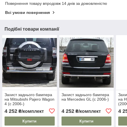
Повернення товару впродовж 14 днів за домовленістю
Всі умови повернення
Подібні товари компанії
Захист заднього бампера
Захист заднього бампера
Захи
на Mitsubishi Pajero Wagon
на Mercedes GL (c 2006-)
на H
4 (c 2006-)
(200
4 252
4 252
4 2
₴/комплект
₴/комплект
Купити
Купити