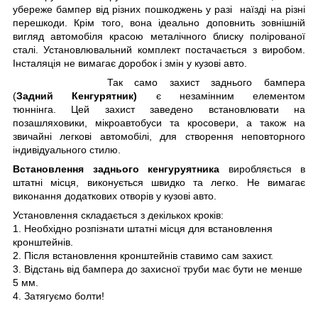
убереже бампер від різних пошкоджень у разі наїзді на різні
перешкоди. Крім того, вона ідеально доповнить зовнішній
вигляд автомобіля красою металічного блиску полірованої
сталі. Установлювальний комплект постачається з виробом.
Інсталяція не вимагає доробок і змін у кузові авто.
Так само захист заднього бампера
(
Задний Кенгурятник)
є незамінним елементом
тюннінга. Цей захист заведено встановлювати на
позашляховики, мікроавтобуси та кросовери, а також на
звичайні легкові автомобілі, для створення неповторного
індивідуального стилю.
Встановлення заднього кенгуруятника
виробляється в
штатні місця, виконується швидко та легко. Не вимагає
виконання додаткових отворів у кузові авто.
Установлення складається з декількох кроків:
1. Необхідно розпізнати штатні місця для встановлення
кронштейнів.
2. Після встановлення кронштейнів ставимо сам захист.
3. Відстань від бампера до захисної труби має бути не менше
5 мм.
4. Затягуємо болти!