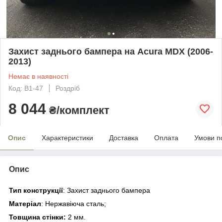
Захист заднього бампера на Acura MDX (2006-
2013)
Немає в наявності
Код: B1-47
Роздріб
8 044
₴/комплект
Опис
Характеристики
Доставка
Оплата
Умови п
Опис
Тип конструкції
: Захист заднього бампера
Матеріал
: Нержавіюча сталь;
Товщина стінки
:
2 мм.