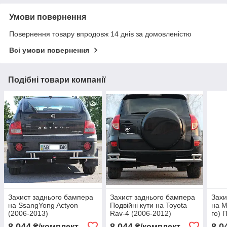
Умови повернення
Повернення товару впродовж 14 днів за домовленістю
Всі умови повернення
Подібні товари компанії
Захист заднього бампера
Захист заднього бампера
Захи
на SsangYong Actyon
Подвійні кути на Toyota
на M
(2006-2013)
Rav-4 (2006-2012)
го) 
8 044
8 044
8 0
₴/комплект
₴/комплект