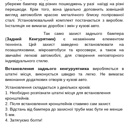
убереже бампер від різних пошкоджень у разі наїзді на різні
перешкоди. Крім того, вона ідеально доповнить зовнішній
вигляд автомобіля красою металічного блиску полірованої
сталі. Установлювальний комплект постачається з виробом.
Інсталяція не вимагає доробок і змін у кузові авто.
Так само захист заднього бампера
(
Задний Кенгурятник)
є незамінним елементом
тюннінга. Цей захист заведено встановлювати на
позашляховики, мікроавтобуси та кросовери, а також на
звичайні легкові автомобілі, для створення неповторного
індивідуального стилю.
Встановлення заднього кенгуруятника
виробляється в
штатні місця, виконується швидко та легко. Не вимагає
виконання додаткових отворів у кузові авто.
Установлення складається з декількох кроків:
1. Необхідно розпізнати штатні місця для встановлення
кронштейнів.
2. Після встановлення кронштейнів ставимо сам захист.
3. Відстань від бампера до захисної труби має бути не менше
5 мм.
4. Затягуємо болти!