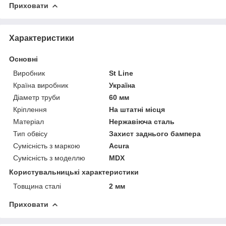
Приховати
Характеристики
Основні
Виробник
St Line
Країна виробник
Україна
Діаметр труби
60 мм
Кріплення
На штатні місця
Матеріал
Нержавіюча сталь
Тип обвісу
Захист заднього бампера
Сумісність з маркою
Acura
Сумісність з моделлю
MDX
Користувальницькі характеристики
Товщина сталі
2 мм
Приховати