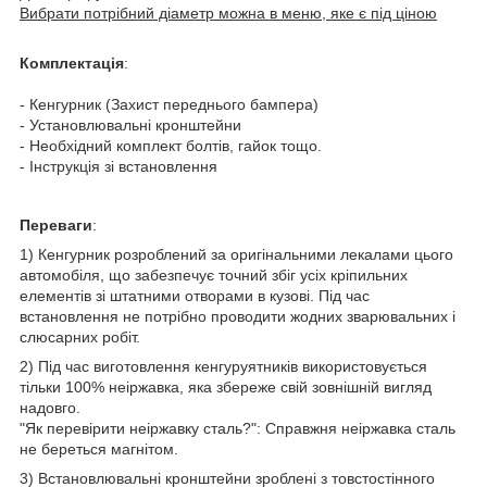
Вибрати потрібний діаметр можна в меню, яке є під ціною
Комплектація
:
- Кенгурник (Захист переднього бампера)
- Установлювальні кронштейни
- Необхідний комплект болтів, гайок тощо.
- Інструкція зі встановлення
Переваги
:
1) Кенгурник розроблений за оригінальними лекалами цього
автомобіля, що забезпечує точний збіг усіх кріпильних
елементів зі штатними отворами в кузові. Під час
встановлення не потрібно проводити жодних зварювальних і
слюсарних робіт.
2) Під час виготовлення кенгуруятників використовується
тільки 100% неіржавка, яка збереже свій зовнішній вигляд
надовго.
"Як перевірити неіржавку сталь?": Справжня неіржавка сталь
не береться магнітом.
3) Встановлювальні кронштейни зроблені з товстостінного