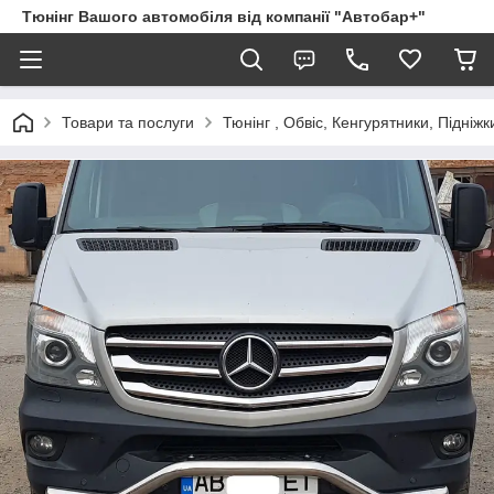
Тюнінг Вашого автомобіля від компанії "Автобар+"
Товари та послуги
Тюнінг , Обвіс, Кенгурятники, Підніжк