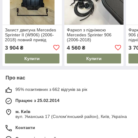
Захист двигуна Mercedes
Фаркоп з підніжкою
Фарк
Sprinter II (W906) (2006-
Mercedes Sprinter 906
906 
2018) повний привід
(2006-2018)
підн
Houberk
Спр
3 904
4 560
3 7
₴
₴
Купити
Купити
Про нас
95% позитивних з 662 відгуків за рік
Працює з 25.02.2014
м. Київ
вул. Уманська 17 (Солом'янський район), Київ, Україна
Контакти