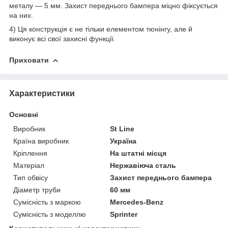
металу — 5 мм. Захист переднього бампера міцно фіксується
на них.
4) Ця конструкція є не тільки елементом тюнінгу, але й
виконує всі свої захисні функції.
Приховати
Характеристики
Основні
Виробник
St Line
Країна виробник
Україна
Кріплення
На штатні місця
Матеріал
Нержавіюча сталь
Тип обвісу
Захист переднього бампера
Діаметр труби
60 мм
Сумісність з маркою
Mercedes-Benz
Сумісність з моделлю
Sprinter