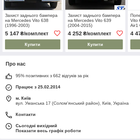
Захист заднього бампера
Захист заднього бампера
Попе
на Mercedes Vito 638
на Mercedes Vito 639
Vito
(1996-2003)
(2004-2015)
Air1
рейл
5 147
4 252
4 4
₴/комплект
₴/комплект
ключ
Купити
Купити
Про нас
95% позитивних з 662 відгуків за рік
Працює з 25.02.2014
м. Київ
вул. Уманська 17 (Солом'янський район), Київ, Україна
Контакти
Сьогодні вихідний
Показати весь графік роботи