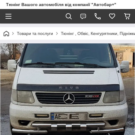
Тюнінг Вашого автомобіля від компанії "Автобар+"
Товари та послуги
Тюнінг , Обвіс, Кенгурятники, Підніжк