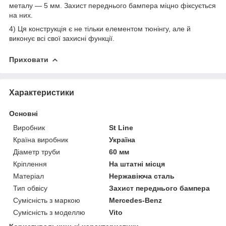
металу — 5 мм. Захист переднього бампера міцно фіксується
на них.
4) Ця конструкція є не тільки елементом тюнінгу, але й
виконує всі свої захисні функції.
Приховати
Характеристики
Основні
Виробник
St Line
Країна виробник
Україна
Діаметр труби
60 мм
Кріплення
На штатні місця
Матеріал
Нержавіюча сталь
Тип обвісу
Захист переднього бампера
Сумісність з маркою
Mercedes-Benz
Сумісність з моделлю
Vito