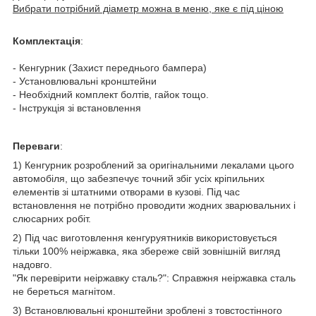
Вибрати потрібний діаметр можна в меню, яке є під ціною
Комплектація
:
- Кенгурник (Захист переднього бампера)
- Установлювальні кронштейни
- Необхідний комплект болтів, гайок тощо.
- Інструкція зі встановлення
Переваги
:
1) Кенгурник розроблений за оригінальними лекалами цього
автомобіля, що забезпечує точний збіг усіх кріпильних
елементів зі штатними отворами в кузові. Під час
встановлення не потрібно проводити жодних зварювальних і
слюсарних робіт.
2) Під час виготовлення кенгуруятників використовується
тільки 100% неіржавка, яка збереже свій зовнішній вигляд
надовго.
"Як перевірити неіржавку сталь?": Справжня неіржавка сталь
не береться магнітом.
3) Встановлювальні кронштейни зроблені з товстостінного