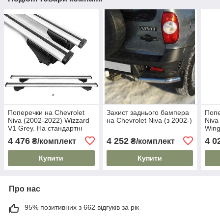
Поперечки на Chevrolet
Захист заднього бампера
Попе
Niva (2002-2022) Wizzard
на Chevrolet Niva (з 2002-)
Niva
V1 Grey. На стандартні
Wing
рейлінги. Пластиковий
стан
4 476
4 252
4 0
₴/комплект
₴/комплект
ключ. Сірі
Замо
Купити
Купити
Про нас
95% позитивних з 662 відгуків за рік