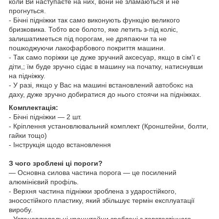
коли Ви наступаєте на них, вони не зламаються й не
прогнуться.
- Бічні підніжки так само виконують функцію великого
бризковика. Тобто все болото, яке летить з-під коліс,
залишатиметься під порогам, не дряпаючи та не
пошкоджуючи лакофарбового покриття машини.
- Так само поріжки це дуже зручний аксесуар, якщо в сім'ї є
діти,; їм буде зручно сідає в машину на початку, натиснувши
на підніжку.
- У разі, якщо у Вас на машині встановлений
автобокс
на
даху, дуже зручно добиратися до нього стоячи на підніжках.
Комплектація:
- Бічні підніжки — 2 шт.
- Кріплення установлювальний комплект (Кронштейни, болти,
гайки тощо)
- Інструкція щодо встановлення
З чого зроблені ці пороги?
— Основна силова частина порога — це посилений
алюмінієвий профіль.
- Верхня частина підніжки зроблена з ударостійкого,
зносостійкого пластику, який збільшує термін експлуатації
виробу.
- Установлювальні кронштейни зроблені з товстостінного