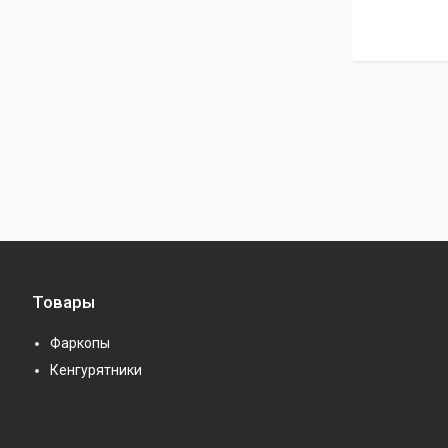
Товары
Фаркопы
Кенгурятники