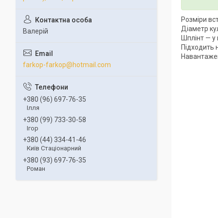
Розміри вс
Діаметр ку
Валерій
Шплінт — у
Підходить н
Навантажен
farkop-farkop@hotmail.com
+380 (96) 697-76-35
Ілля
+380 (99) 733-30-58
Ігор
+380 (44) 334-41-46
Київ Стаціонарний
+380 (93) 697-76-35
Роман