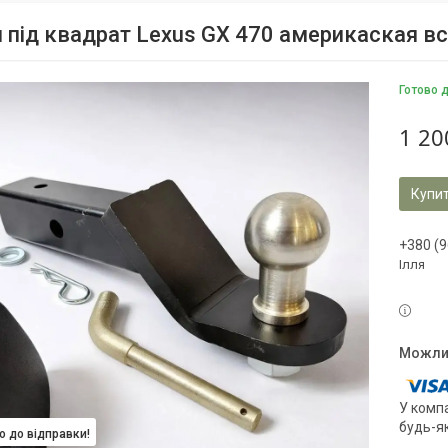
 під квадрат Lexus GX 470 америкаская в
Готово 
1 20
Купи
+380 (9
Ілля
У компа
будь-я
о до відправки!