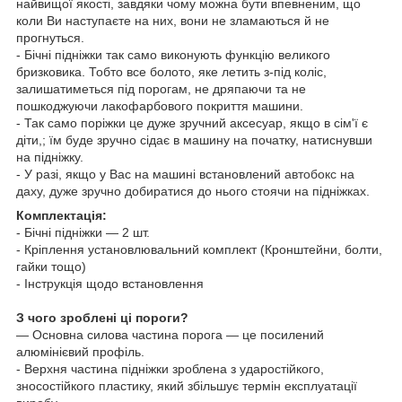
найвищої якості, завдяки чому можна бути впевненим, що
коли Ви наступаєте на них, вони не зламаються й не
прогнуться.
- Бічні підніжки так само виконують функцію великого
бризковика. Тобто все болото, яке летить з-під коліс,
залишатиметься під порогам, не дряпаючи та не
пошкоджуючи лакофарбового покриття машини.
- Так само поріжки це дуже зручний аксесуар, якщо в сім'ї є
діти,; їм буде зручно сідає в машину на початку, натиснувши
на підніжку.
- У разі, якщо у Вас на машині встановлений
автобокс
на
даху, дуже зручно добиратися до нього стоячи на підніжках.
Комплектація:
- Бічні підніжки — 2 шт.
- Кріплення установлювальний комплект (Кронштейни, болти,
гайки тощо)
- Інструкція щодо встановлення
З чого зроблені ці пороги?
— Основна силова частина порога — це посилений
алюмінієвий профіль.
- Верхня частина підніжки зроблена з ударостійкого,
зносостійкого пластику, який збільшує термін експлуатації