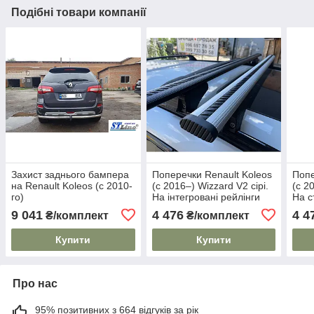
Подібні товари компанії
Захист заднього бампера
Поперечки Renault Koleos
Попе
на Renault Koleos (c 2010-
(c 2016–) Wizzard V2 сірі.
(c 2
го)
На інтегровані рейлінги
На с
Плас
9 041
4 476
4 4
₴/комплект
₴/комплект
Купити
Купити
Про нас
95% позитивних з 664 відгуків за рік