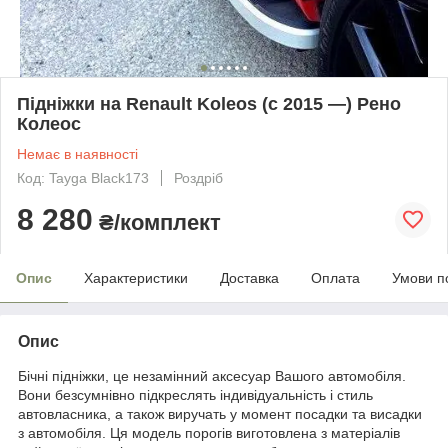
Підніжки на Renault Koleos (c 2015 —) Рено
Колеос
Немає в наявності
Код: Tayga Black173
Роздріб
8 280
₴/комплект
Опис
Характеристики
Доставка
Оплата
Умови п
Опис
Бічні підніжки, це незамінний аксесуар Вашого автомобіля.
Вони безсумнівно підкреслять індивідуальність і стиль
автовласника, а також виручать у момент посадки та висадки
з автомобіля. Ця модель порогів виготовлена з матеріалів