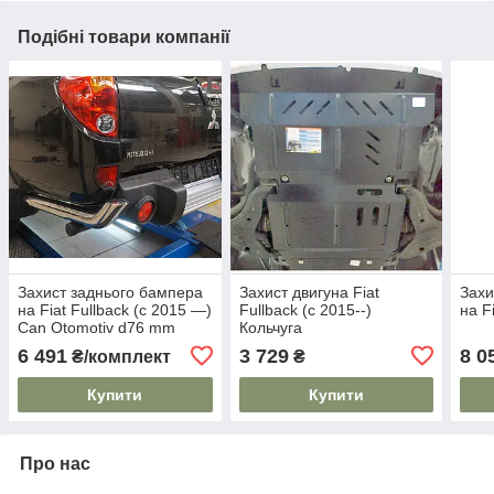
Подібні товари компанії
Захист заднього бампера
Захист двигуна Fiat
Захи
на Fiat Fullback (c 2015 —)
Fullback (c 2015--)
на F
Can Otomotiv d76 mm
Кольчуга
6 491
3 729
8 0
₴/комплект
₴
Купити
Купити
Про нас