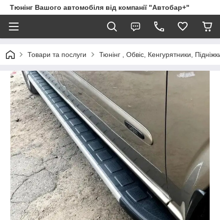
Тюнінг Вашого автомобіля від компанії "Автобар+"
Товари та послуги
Тюнінг , Обвіс, Кенгурятники, Підніжк