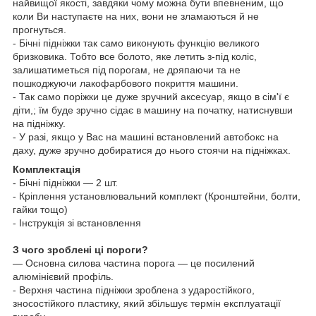
найвищої якості, завдяки чому можна бути впевненим, що
коли Ви наступаєте на них, вони не зламаються й не
прогнуться.
- Бічні підніжки так само виконують функцію великого
бризковика. Тобто все болото, яке летить з-під коліс,
залишатиметься під порогам, не дряпаючи та не
пошкоджуючи лакофарбового покриття машини.
- Так само поріжки це дуже зручний аксесуар, якщо в сім'ї є
діти,; їм буде зручно сідає в машину на початку, натиснувши
на підніжку.
- У разі, якщо у Вас на машині встановлений
автобокс
на
даху, дуже зручно добиратися до нього стоячи на підніжках.
Комплектація
- Бічні підніжки — 2 шт.
- Кріплення установлювальний комплект (Кронштейни, болти,
гайки тощо)
- Інструкція зі встановлення
З чого зроблені ці пороги?
— Основна силова частина порога — це посилений
алюмінієвий профіль.
- Верхня частина підніжки зроблена з ударостійкого,
зносостійкого пластику, який збільшує термін експлуатації