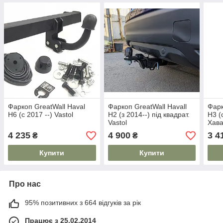
Фаркоп GreatWall Haval
Фаркоп GreatWall Havall
Фарк
H6 (c 2017 --) Vastol
H2 (з 2014--) під квадрат.
H3 (
Vastol
Хава
4 235
4 900
3 4
₴
₴
Купити
Купити
Про нас
95% позитивних з 664 відгуків за рік
Працює з 25.02.2014