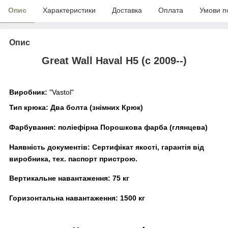
Опис
Характеристики
Доставка
Оплата
Умови п
Опис
Great Wall Haval H5 (c 2009--)
Виробник:
"Vastol"
Тип крюка:
Два болта (знімних Крюк)
Фарбування:
поліефірна Порошкова фарба (глянцева)
Наявність документів:
Сертифікат якості, гарантія від
виробника, тех. паспорт пристрою.
Вертикальне навантаження:
75 кг
Горизонтальна навантаження:
15
00 кг