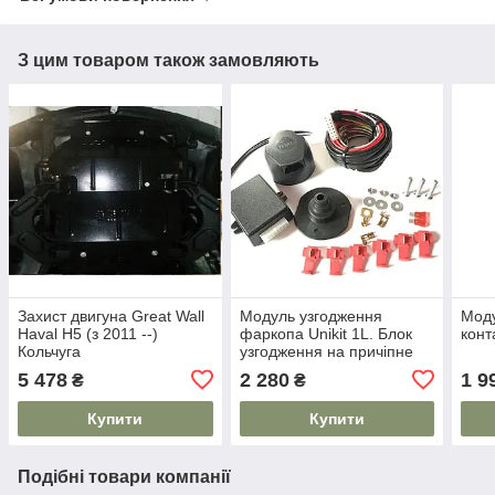
З цим товаром також замовляють
Захист двигуна Great Wall
Модуль узгодження
Моду
Haval H5 (з 2011 --)
фаркопа Unikit 1L. Блок
конт
Кольчуга
узгодження на причіпне
5 478
2 280
1 9
₴
₴
Купити
Купити
Подібні товари компанії