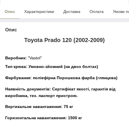
Опис
Характеристики
Доставка
Оплата
Умови п
Опис
Toyota Prado 120 (2002-2009)
Виробник:
"Vastol"
Тип крюка:
Умовно-зйомний (на двох болтах)
Фарбування:
поліефірна Порошкова фарба (глянцева)
Наявність документів:
Сертифікат якості, гарантія від
виробника, тех. паспорт пристрою.
Вертикальне навантаження:
75
кг
Горизонтальна навантаження:
1500
кг