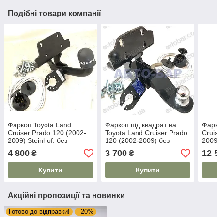
Подібні товари компанії
Фаркоп Toyota Land
Фаркоп під квадрат на
Фарк
Cruiser Prado 120 (2002-
Toyota Land Cruiser Prado
Crui
2009) Steinhof. без
120 (2002-2009) без
2009
підрізування бампера
підрізування бампера
з'єм
4 800
3 700
12 
₴
₴
Купити
Купити
Акційні пропозиції та новинки
Готово до відправки!
–20%