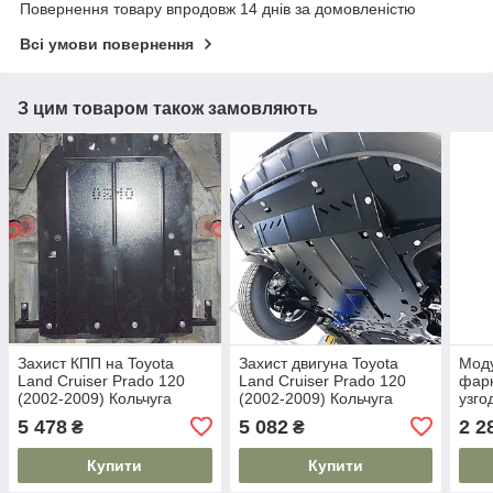
Повернення товару впродовж 14 днів за домовленістю
Всі умови повернення
З цим товаром також замовляють
Захист КПП на Toyota
Захист двигуна Toyota
Моду
Land Cruiser Prado 120
Land Cruiser Prado 120
фарк
(2002-2009) Кольчуга
(2002-2009) Кольчуга
узго
5 478
5 082
2 2
₴
₴
Купити
Купити