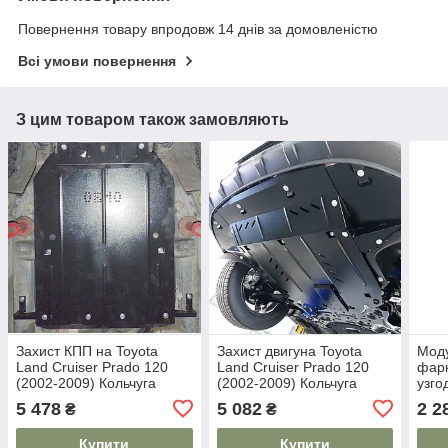
Повернення товару впродовж 14 днів за домовленістю
Всі умови повернення
З цим товаром також замовляють
Захист КПП на Toyota
Захист двигуна Toyota
Моду
Land Cruiser Prado 120
Land Cruiser Prado 120
фарк
(2002-2009) Кольчуга
(2002-2009) Кольчуга
узго
5 478
5 082
2 2
₴
₴
Купити
Купити