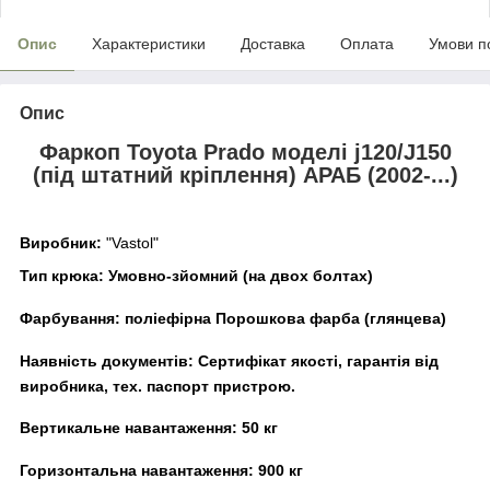
Опис
Характеристики
Доставка
Оплата
Умови п
Опис
Фаркоп Toyota Prado моделі j120/J150
(під штатний кріплення) АРАБ (2002-...)
Виробник:
"Vastol"
Тип крюка:
Умовно-зйомний (на двох болтах)
Фарбування:
поліефірна Порошкова фарба (глянцева)
Наявність документів:
Сертифікат якості, гарантія від
виробника, тех. паспорт пристрою.
Вертикальне навантаження:
5
0 кг
Горизонтальна навантаження:
900
кг