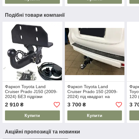
Подібні товари компанії
Фаркоп Toyota Land
Фаркоп Toyota Land
Фарк
Cruiser Prado J150 (2009-
Cruiser Prado 150 (2009-
Toyo
2024) БЕЗ підрізки
2024) під квадрат. на
120 
бамперу
штатну балку
підр
2 910
3 700
3 7
₴
₴
Купити
Купити
Акційні пропозиції та новинки