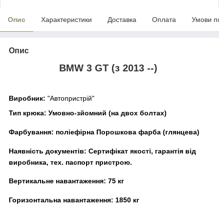
Опис
Характеристики
Доставка
Оплата
Умови п
Опис
BMW 3 GT (з 2013 --)
Виробник:
"Автопристрій"
Тип крюка:
Умовно-зйомний (на двох болтах)
Фарбування:
поліефірна Порошкова фарба (глянцева)
Наявність документів:
Сертифікат якості, гарантія від
виробника, тех. паспорт пристрою.
Вертикальне навантаження:
75 кг
Горизонтальна навантаження:
1850
кг