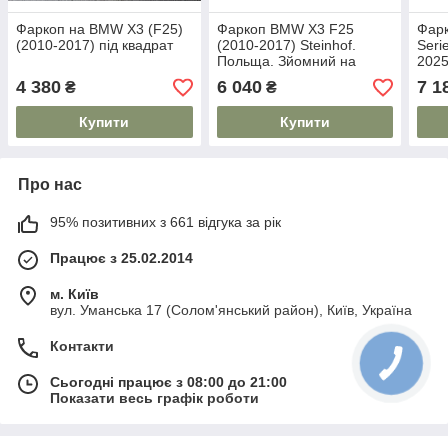
Фаркоп на BMW X3 (F25)
Фаркоп BMW X3 F25
Фарк
(2010-2017) під квадрат
(2010-2017) Steinhof.
Seri
Польща. Зйомний на
2025
болтах.
4 380
6 040
7 1
₴
₴
Купити
Купити
Про нас
95% позитивних з 661 відгука за рік
Працює з 25.02.2014
м. Київ
вул. Уманська 17 (Солом'янський район), Київ, Україна
Контакти
Сьогодні працює з 08:00 до 21:00
Показати весь графік роботи