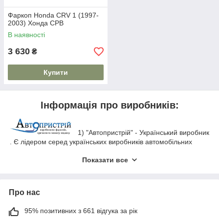
Фаркоп Honda CRV 1 (1997-
2003) Хонда СРВ
В наявності
3 630
₴
Купити
Інформація про виробників:
1) "Автопристрій" - Український виробник
. Є лідером серед українських виробників автомобільних
фаркопів, в співвідношенні Ціна-Якість. Працюю на
Показати все
сучасному обладнанні, яке відповідає всім Укр. і Євро -
стандартам ДСТУ ГОСТ ИСО 1103:2007. Використовується
тільки товстостінний метал, який гарантує схоронність
перевезеного вантажу. Порошкове фарбування на тривалий
Про нас
час вбереже виріб від небажаної корозії. Фаркопи варяться за
оригінальними кресленнями автомобілів, за рахунок чого
95% позитивних з 661 відгука за рік
фаркоп стає на штатні місця з високою точністю. У комплекті