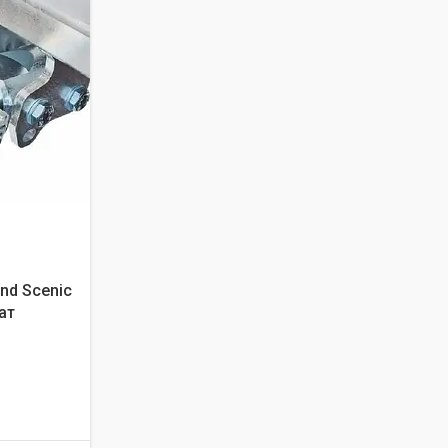
and Scenic
ат