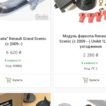
Модуль фаркопа Renaul
lia" Renault Grand Scenic
Scenic (c 2009 --) Unikit 
(c 2009--)
узгодження
6 620 ₴
2 280 ₴
В наявності
В наявності
R0885i
ЛГ.2
Купити
Купити