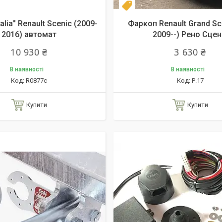
Топ продаж
lia" Renault Scenic (2009-
Фаркоп Renault Grand Sce
2016) автомат
2009--) Рено Сцен
10 930 ₴
3 630 ₴
В наявності
В наявності
R0877c
Р.17
Купити
Купити