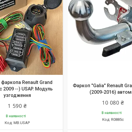
фаркопа Renault Grand
Фаркоп "Galia" Renault Gr
(c 2009 --) USAP. Модуль
(2009-2016) автом
узгодження
10 080 ₴
1 590 ₴
В наявності
В наявності
R0885c
MB.USAP