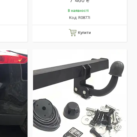
7 460 ₴
В наявності
R0877i
Купити