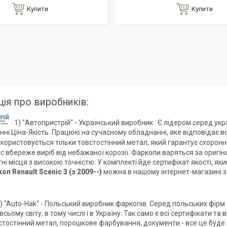
Купити
Купити
ія про виробників:
1) "Автопристрій" - Український виробник . Є лідером серед укр
нні Ціна-Якість. Працюю на сучасному обладнанні, яке відповідає вс
користовується тільки товстостінний метал, який гарантує схоро
с вбереже виріб від небажаної корозії. Фаркопи варяться за оригі
тні місця з високою точністю. У комплекті йде сертифікат якості, я
коп
Renault Scenic 3 (з 2009--)
можна в нашому інтернет-магазині з
) "Auto-Hak" - Польський виробник фаркопів. Серед польських фірм 
сьому світу, в тому числі і в Україну. Так само є всі сертифікати 
стостінний метал, порошкове фарбування, документи - все це буде 