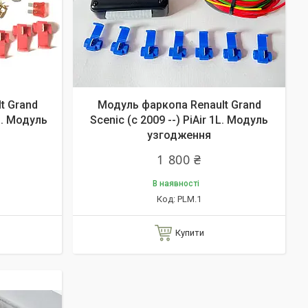
t Grand
Модуль фаркопа Renault Grand
1L. Модуль
Scenic (c 2009 --) PiAir 1L. Модуль
узгодження
1 800 ₴
В наявності
PLM.1
Купити