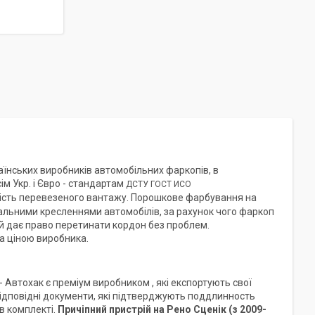
аїнських виробників автомобільних фаркопів, в
ім Укр. і Євро - стандартам
ДСТУ ГОСТ ИСО
нність перевезеного вантажу. Порошкове фарбування на
нальними кресленнями автомобілів, за рахунок чого фаркоп
кий дає право перетинати кордон без проблем.
а ціною виробника.
- Автохак є преміум виробником , які експортують свої
та відповідні документи, які підтверджують поддлинность
в комплекті.
Причіпний пристрій на
Рено Сценік
(з 2009-