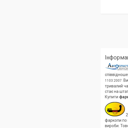
Інформац
співвідноше
Ви
1103:2007.
тривалий ча
стає на шта
Купити
фар
2
фаркопи по в
вироби. Тов