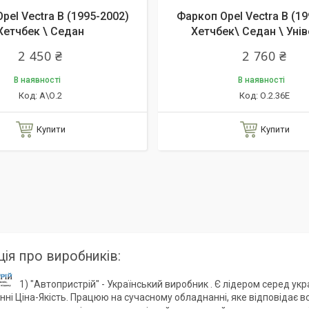
pel Vectra B (1995-2002)
Фаркоп Opel Vectra B (19
Хетчбек \ Седан
Хетчбек\ Седан \ Уні
2 450 ₴
2 760 ₴
В наявності
В наявності
А\О.2
О.2.36Е
Купити
Купити
ія про виробників:
1) "Автопристрій" - Український виробник . Є лідером серед укр
нні Ціна-Якість. Працюю на сучасному обладнанні, яке відповідає вс