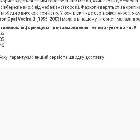
користовується тільки товстостінний метал, який гарантує схоро
с вбереже виріб від небажаної корозії. Фаркопи варяться за оригі
тні місця з високою точністю. У комплекті йде сертифікат якості, я
коп
Opel Vectra B (1995-2003)
можна в нашому інтернет-магазині за
етальною інформацією і для замовлення Телефонуйте до нас!!!
65
35
46
 боку, гарантуємо вищий сервіс та швидку доставку.