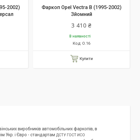
95-2002)
Фаркоп Opel Vectra B (1995-2002)
версал
Зйомний
3 410 ₴
В наявності
О.16
Купити
аїнських виробників автомобільних фаркопів, в
ім Укр. і Євро - стандартам
ДСТУ ГОСТ ИСО