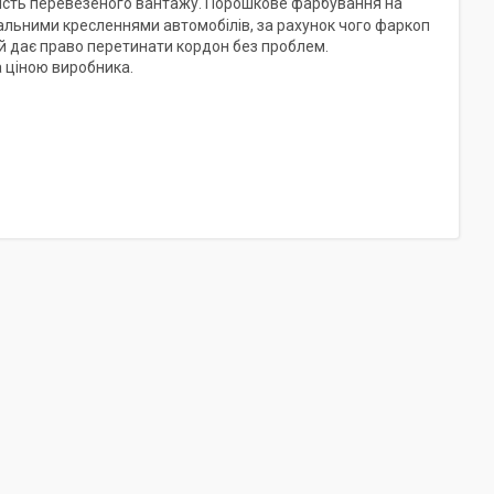
нність перевезеного вантажу. Порошкове фарбування на
нальними кресленнями автомобілів, за рахунок чого фаркоп
кий дає право перетинати кордон без проблем.
 ціною виробника.