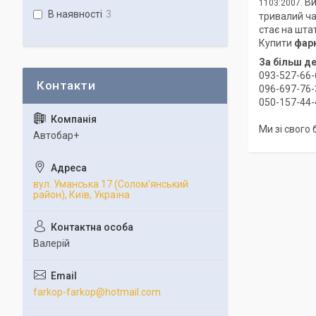
Ви
1103:2007.
В наявності
3
тривалий ча
стає на шта
Купити
фар
За більш д
093-527-66-
096-697-76-
050-157-44-
Ми зі свого
Автобар+
вул. Уманська 17 (Солом'янський
район), Київ, Україна
Валерій
farkop-farkop@hotmail.com