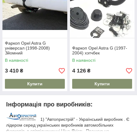
Фаркоп Opel Astra G
універсал (1998-2008)
Фаркоп Opel Astra G (1997-
Зйомний
2004) хэтчбек
В наявності
В наявності
3 410
4 126
₴
₴
Купити
Купити
Інформація про виробників:
1) "Автопристрій" - Український виробник . Є
лідером серед українських виробників автомобільних
фаркопів, в співвідношенні Ціна-Якість. Працюю на
сучасному обладнанні, яке відповідає всім Укр. і Євро -