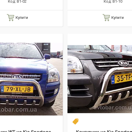
B1-02
B1-10
Купити
Купити
даж
Топ продаж