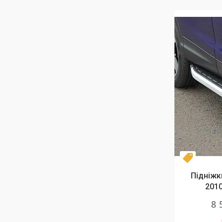
Топ про
Підніжки
2010
8 