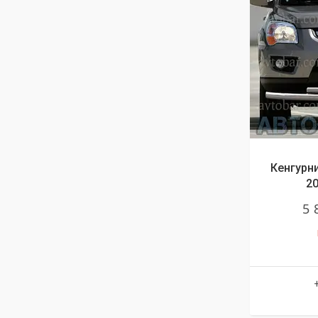
Кенгурни
20
5 