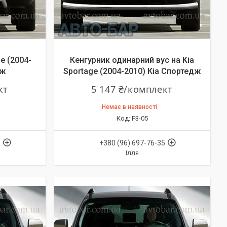
e (2004-
Кенгурник одинарний вус на Kia
дж
Sportage (2004-2010) Кіа Спортедж
кт
5 147 ₴/комплект
Немає в наявності
F3-05
5
+380 (96) 697-76-35
Ілля