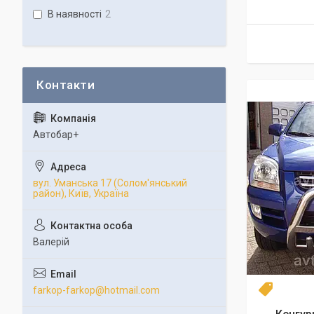
В наявності
2
Автобар+
вул. Уманська 17 (Солом'янський
район), Київ, Україна
Валерій
farkop-farkop@hotmail.com
Топ про