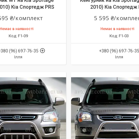
ник WT на Kia Sportage
Кенгурник на Kia Sportag
2010) Кіа Спортедж PRS
2010) Кіа Спортедж
595 ₴/комплект
5 595 ₴/компле
Немає в наявності
Немає в наявності
F1-09
F1-03
+380 (96) 697-76-35
+380 (96) 697-76-3
Ілля
Ілля