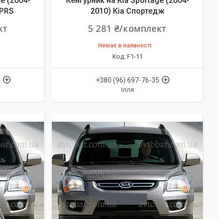
e (2004-
Кенгурник на Kia Sportage (2004-
 PRS
2010) Кіа Спортедж
кт
5 281 ₴/комплект
Немає в наявності
F1-11
5
+380 (96) 697-76-35
Ілля