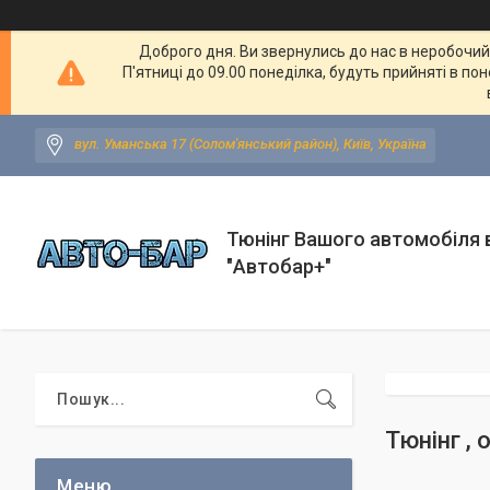
Доброго дня. Ви звернулись до нас в неробочий ч
П'ятниці до 09.00 понеділка, будуть прийняті в по
вул. Уманська 17 (Солом'янський район), Київ, Україна
Тюнінг Вашого автомобіля в
"Автобар+"
Тюнінг , 