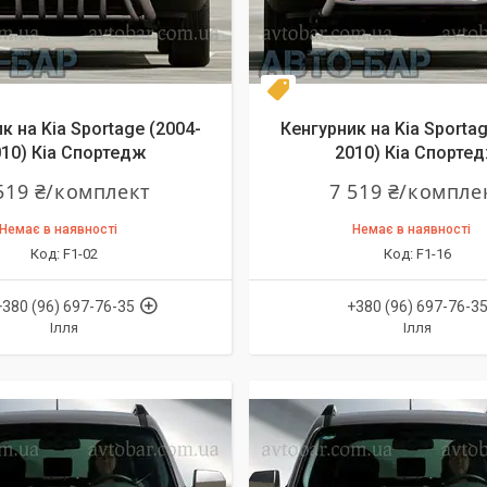
даж
Новинка
к на Kia Sportage (2004-
Кенгурник на Kia Sportag
10) Кіа Спортедж
2010) Кіа Спорте
519 ₴/комплект
7 519 ₴/компле
Немає в наявності
Немає в наявності
F1-02
F1-16
+380 (96) 697-76-35
+380 (96) 697-76-3
Ілля
Ілля