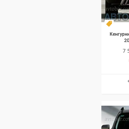
Топ про
Кенгурни
20
7 