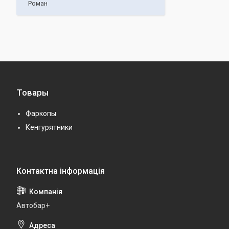
Роман
Товары
Фаркопы
Кенгурятники
Автобар+