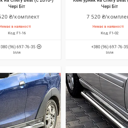
к на Chery Beat (c 2010-)
Кенгурник на Chery Beat 
Чері Біт
Чері Біт
520 ₴/комплект
7 520 ₴/компле
Немає в наявності
Немає в наявності
F1-16
F1-02
+380 (96) 697-76-35
+380 (96) 697-76-3
Ілля
Ілля