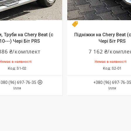
 60
Топ продаж
, Труби на Chery Beat (c
Підніжки на Chery Beat (c
10---) Чері Біт PRS
Чері Біт PRS
386 ₴/комплект
7 162 ₴/компле
Немає в наявності
Немає в наявності
S1-02
S2-01
+380 (96) 697-76-35
+380 (96) 697-76-3
Ілля
Ілля