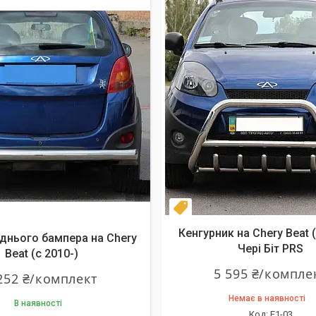
Топ продаж
Кенгурник на Chery Beat (
днього бампера на Chery
Чері Біт PRS
Beat (c 2010-)
5 595 ₴/компле
252 ₴/комплект
Немає в наявності
В наявності
F1-03