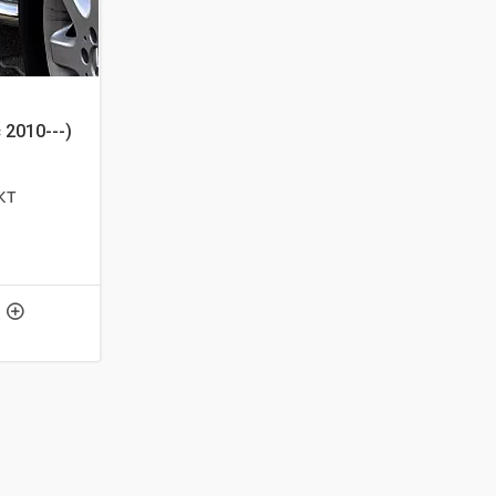
 2010---)
кт
5