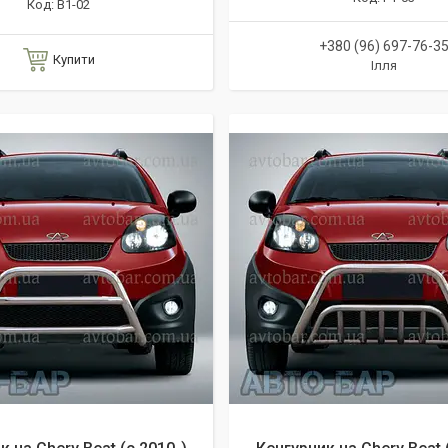
B1-02
+380 (96) 697-76-3
Купити
Ілля