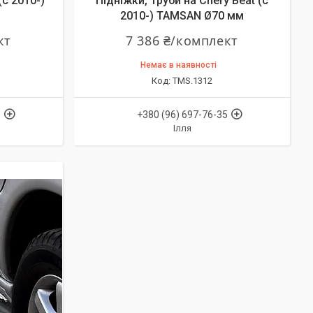
(c 2010-)
Підніжки, Труби на Chery Beat (c
2010-) TAMSAN Ø70 мм
кт
7 386 ₴/комплект
Немає в наявності
TMS.1312
5
+380 (96) 697-76-35
Ілля