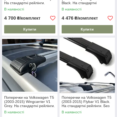
На стандартні рейлінги.
Black. На стандартні
Замок на ключах. Сірі
рейлінги. Замок на ключах.
В наявності
В наявності
Чорні
4 700
4 476
₴/комплект
₴/комплект
Купити
Купити
Поперечки на Volkswagen T5
Поперечки на Volkswagen T5
(2003-2015) Wingcarrier V1
(2003-2015) Flybar V1 Black.
Grey. На стандартні рейлінги.
На стандартні рейлінги. Без
Замок на ключах. Сірі
замка. Чорні
В наявності
В наявності