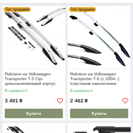
Топ продажів
Топ продажів
Рейлінги на Volkswagen
Рейлінги на Volkswagen
Transporter T-5 Сірі
Transporter T-5 (c 2004--)
цільноалюмінієвий корпус.
пластикові наконечники
На 80 кг. Дуги на дах. Skyport/
В наявності
В наявності
3 491
2 462
₴
₴
Купити
Купити