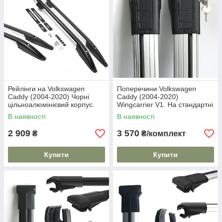
Рейлінги на Volkswagen
Поперечини Volkswagen
Caddy (2004-2020) Чорні
Caddy (2004-2020)
цільноалюмінієвий корпус.
Wingcarrier V1. На стандартні
На 80 кг. Дуги на дах. Модель
рейлінги. Сірі
В наявності
В наявності
Skyport/
2 909
3 570
₴
₴/комплект
Купити
Купити