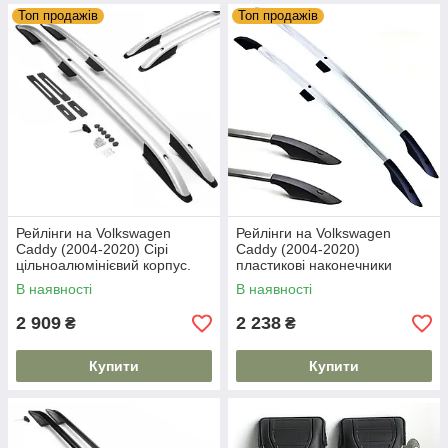
Топ продажів
Топ продажів
Рейлінги на Volkswagen
Рейлінги на Volkswagen
Caddy (2004-2020) Сірі
Caddy (2004-2020)
цільноалюмінієвий корпус.
пластикові наконечники
На 80 кг. Дуги на дах. Модель
Classic
В наявності
В наявності
Skyport/
2 909
2 238
₴
₴
Купити
Купити