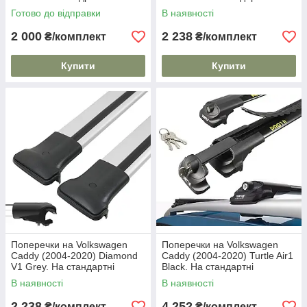
Сталеві. На стандартні
рейлінги. Без замка. Чорні
Готово до відправки
В наявності
рейлінги.
2 000
2 238
₴/комплект
₴/комплект
Купити
Купити
Поперечки на Volkswagen
Поперечки на Volkswagen
Caddy (2004-2020) Diamond
Caddy (2004-2020) Turtle Air1
V1 Grey. На стандартні
Black. На стандартні
рейлінги. Без замка. Сірі
рейлінги. Замок на ключах.
В наявності
В наявності
Чорні
2 238
4 252
₴/комплект
₴/комплект