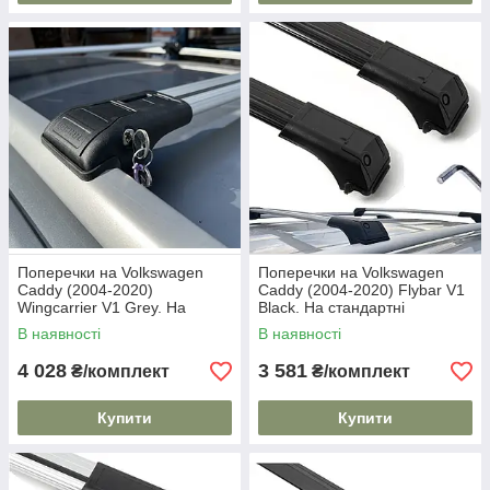
Поперечки на Volkswagen
Поперечки на Volkswagen
Caddy (2004-2020)
Caddy (2004-2020) Flybar V1
Wingcarrier V1 Grey. На
Black. На стандартні
стандартні рейлінги. Замок
рейлінги. Без замка. Чорні
В наявності
В наявності
на ключах. Сірі
4 028
3 581
₴/комплект
₴/комплект
Купити
Купити