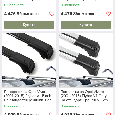
рейлінги. Замок на ключах.
Замок на ключах. Сірі
В наявності
В наявності
Чорні
4 476
4 476
₴/комплект
₴/комплект
Купити
Купити
Поперечки на Opel Vivaro
Поперечки на Opel Vivaro
(2001-2015) Flybar V1 Black.
(2001-2015) Flybar V1 Grey.
На стандартні рейлінги. Без
На стандартні рейлінги. Без
замка. Чорні
замка. Сірі
В наявності
В наявності
4 029
4 029
₴/комплект
₴/комплект