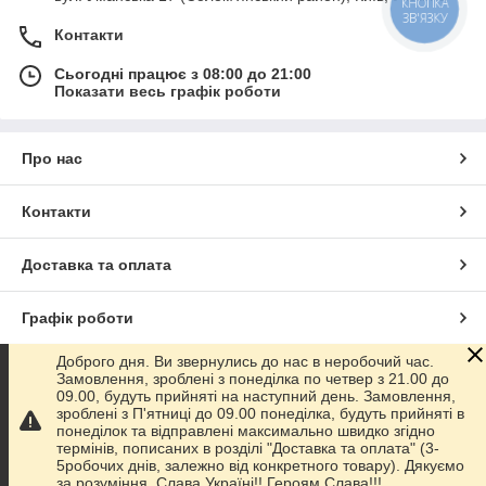
КНОПКА
ЗВ'ЯЗКУ
Контакти
Сьогодні працює з 08:00 до 21:00
Показати весь графік роботи
Про нас
Контакти
Доставка та оплата
Графік роботи
Доброго дня. Ви звернулись до нас в неробочий час.
Повна версія сайту
Замовлення, зроблені з понеділка по четвер з 21.00 до
09.00, будуть прийняті на наступний день. Замовлення,
зроблені з П'ятниці до 09.00 понеділка, будуть прийняті в
Сайт створено на маркетплейсі
Prom.ua
понеділок та відправлені максимально швидко згідно
термінів, пописаних в розділі "Доставка та оплата" (3-
5робочих днів, залежно від конкретного товару). Дякуємо
Політика конфіденційності
за розуміння. Слава Україні!! Героям Слава!!!