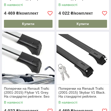
Замок на ключах. Сірі
замка. Чорні
В наявності
В наявності
4 469
4 022
₴/комплект
₴/комплект
Купити
Купити
Поперечки на Renault Trafic
Поперечки на Renault Trafic
(2001-2015) Flybar V1 Grey.
(2001-2015) Skybar V1 Black.
На стандартні рейлінги. Без
На стандартні рейлінги.
замка. Сірі
Замок на ключах. Чорні
В наявності
В наявності
4 022
4 469
₴/комплект
₴/комплект