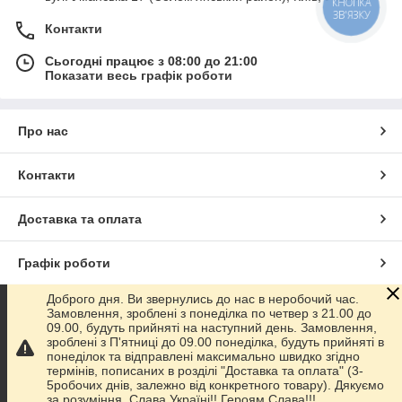
КНОПКА
ЗВ'ЯЗКУ
Контакти
Сьогодні працює з 08:00 до 21:00
Показати весь графік роботи
Про нас
Контакти
Доставка та оплата
Графік роботи
Доброго дня. Ви звернулись до нас в неробочий час.
Повна версія сайту
Замовлення, зроблені з понеділка по четвер з 21.00 до
09.00, будуть прийняті на наступний день. Замовлення,
зроблені з П'ятниці до 09.00 понеділка, будуть прийняті в
Сайт створено на маркетплейсі
Prom.ua
понеділок та відправлені максимально швидко згідно
термінів, пописаних в розділі "Доставка та оплата" (3-
5робочих днів, залежно від конкретного товару). Дякуємо
Політика конфіденційності
за розуміння. Слава Україні!! Героям Слава!!!