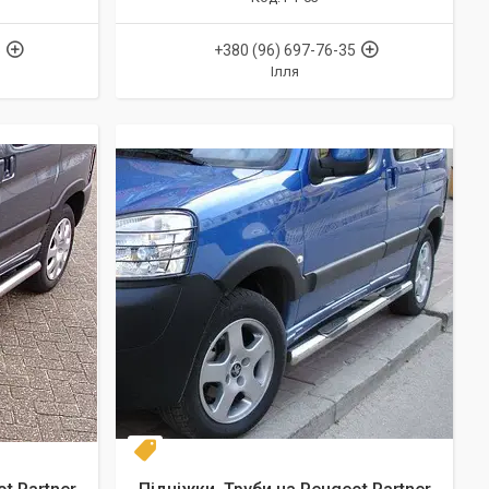
5
+380 (96) 697-76-35
Ілля
Диаметр 60