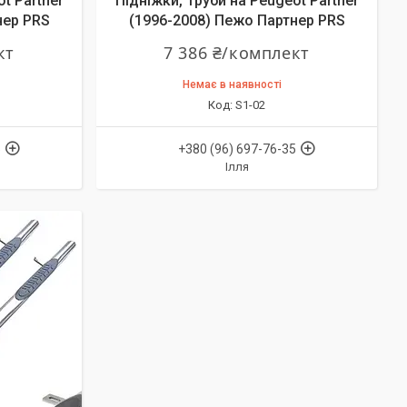
t Partner
Підніжки, Труби на Peugeot Partner
нер PRS
(1996-2008) Пежо Партнер PRS
кт
7 386 ₴/комплект
Немає в наявності
S1-02
5
+380 (96) 697-76-35
Ілля