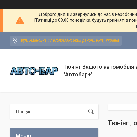
Доброго дня. Ви звернулись до нас в неробочий ч
П'ятниці до 09.00 понеділка, будуть прийняті в по
вул. Уманська 17 (Солом'янський район), Київ, Україна
Тюнінг Вашого автомобіля в
"Автобар+"
Тюнінг , 