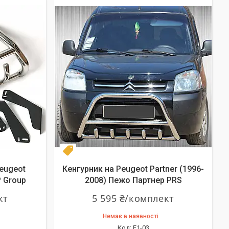
Топ продаж
eugeot
Кенгурник на Peugeot Partner (1996-
P Group
2008) Пежо Партнер PRS
кт
5 595 ₴/комплект
Немає в наявності
F1-03