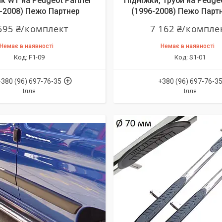
к WT на Peugeot Partner
Підніжки, Труби на Peugeo
-2008) Пежо Партнер
(1996-2008) Пежо Парт
595 ₴/комплект
7 162 ₴/компле
Немає в наявності
Немає в наявності
F1-09
S1-01
+380 (96) 697-76-35
+380 (96) 697-76-3
Ілля
Ілля