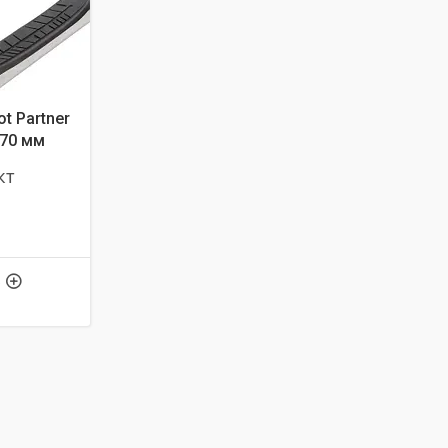
t Partner
Ø70 мм
кт
5