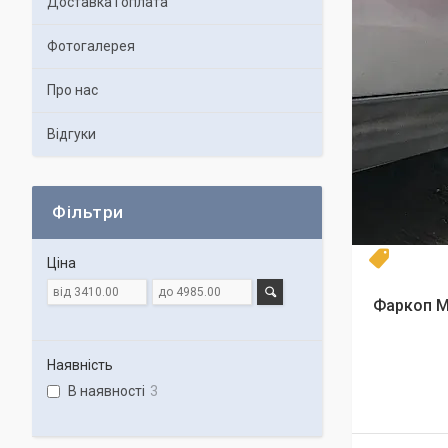
Доставка і оплата
Фотогалерея
Про нас
Відгуки
Фільтри
Топ про
Ціна
Фаркоп M
Наявність
В наявності
3