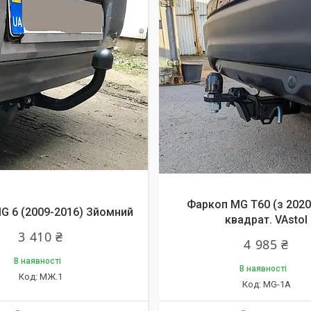
даж
Фаркоп MG T60 (з 2020 
G 6 (2009-2016) Зйомний
квадрат. VAstol
3 410 ₴
4 985 ₴
В наявності
В наявності
МЖ.1
MG-1A