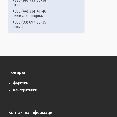
+380 (99) 733-30-58
Ігор
+380 (44) 334-41-46
Київ Стаціонарний
+380 (93) 697-76-35
Роман
Товары
Фаркопы
Кенгурятники