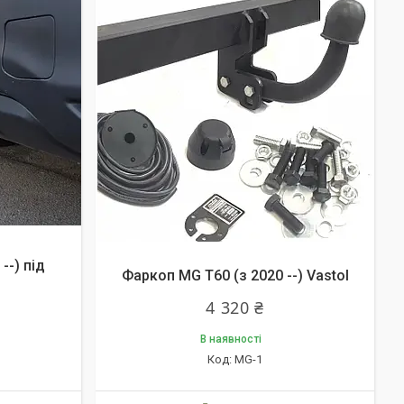
--) під
Фаркоп MG T60 (з 2020 --) Vastol
4 320 ₴
В наявності
MG-1