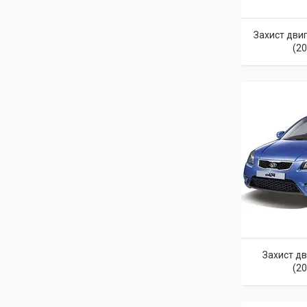
Захист двиг
(2
Захист дв
(2