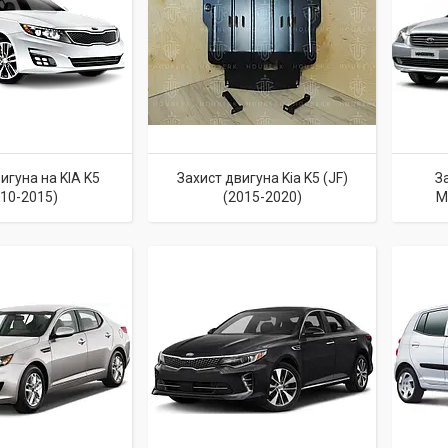
игуна на KIA K5
Захист двигуна Kia K5 (JF)
З
010-2015)
(2015-2020)
M