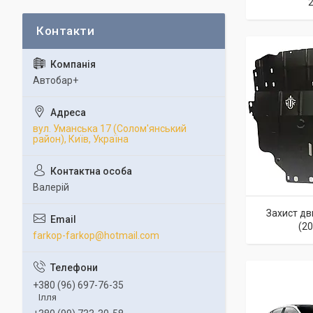
2
Автобар+
вул. Уманська 17 (Солом'янський
район), Київ, Україна
Валерій
Захист дви
(2
farkop-farkop@hotmail.com
+380 (96) 697-76-35
Ілля