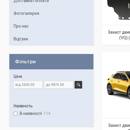
Доставка і оплата
Фотогалерея
Про нас
Захист двиг
(VQ) 
Відгуки
Фільтри
Ціна
Наявність
В наявності
114
Захист дви