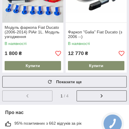
Модуль фаркопа Fiat Ducato
(2006-2014) PiAir 1L. Модуль
Фаркоп "Galia" Fiat Ducato (з
узгодження
2006 --)
В наявності
В наявності
1 800
12 770
₴
₴
Купити
Купити
Показати ще
1
/ 4
Про нас
95% позитивних з 662 відгуків за рік