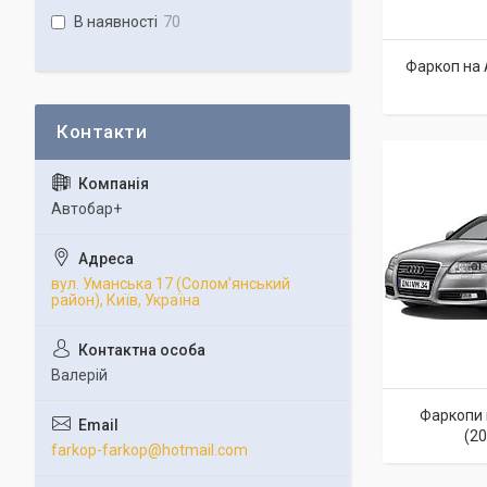
В наявності
70
Фаркоп на 
Автобар+
вул. Уманська 17 (Солом'янський
район), Київ, Україна
Валерій
Фаркопи 
(2
farkop-farkop@hotmail.com