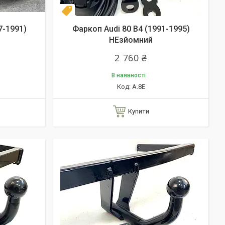
Несъёмный
7-1991)
Фаркоп Audi 80 B4 (1991-1995)
НЕзйомний
2 760 ₴
В наявності
А.8Е
Купити