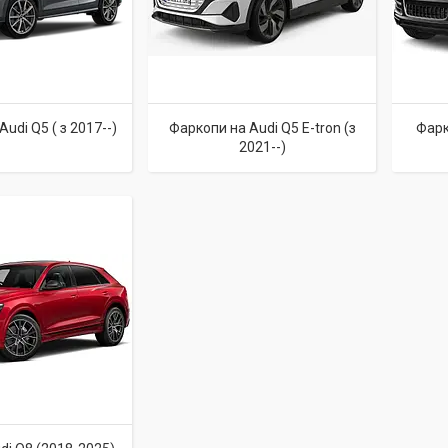
udi Q5 ( з 2017--)
Фаркопи на Audi Q5 E-tron (з
Фарк
2021--)