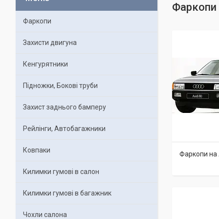
Фаркопи 
Фаркопи
Захисти двигуна
Кенгурятники
Підножки, Бокові труби
Захист заднього бамперу
Рейлінги, Автобагажники
Ковпаки
Фаркопи на 
Килимки гумові в салон
Килимки гумові в багажник
Чохли салона