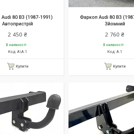
зис
Audi 80 B3 (1987-1991)
Фаркоп Audi 80 B3 (198
Автопристрій
Зйомний
2 450 ₴
2 760 ₴
В наявності
В наявності
А\А.1
А.1
Купити
Купити