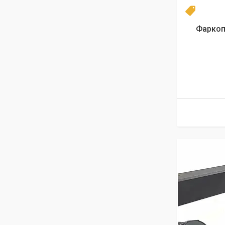
Антикри
Фаркоп 