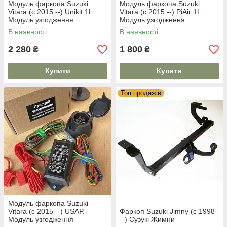
Модуль фаркопа Suzuki
Модуль фаркопа Suzuki
Vitara (c 2015 --) Unikit 1L.
Vitara (c 2015 --) PiAir 1L.
Модуль узгодження
Модуль узгодження
В наявності
В наявності
2 280
1 800
₴
₴
Купити
Купити
Топ продажів
Модуль фаркопа Suzuki
Vitara (c 2015 --) USAP.
Фаркоп Suzuki Jimny (c 1998-
Модуль узгодження
--) Сузукі Жимни