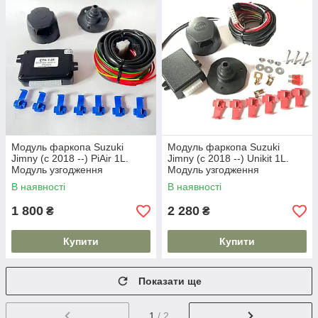
Модуль фаркопа Suzuki
Модуль фаркопа Suzuki
Jimny (c 2018 --) PiAir 1L.
Jimny (c 2018 --) Unikit 1L.
Модуль узгодження
Модуль узгодження
В наявності
В наявності
1 800
2 280
₴
₴
Купити
Купити
Показати ще
1
/ 2