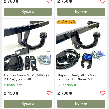
2 760
2 760
₴
₴
Купити
Купити
СЪЁМНЫЙ
Фаркоп Geely MK-1, MK-2 (з
Фаркоп Geely Mk1 \ Mk2
2004--) Джилі МК
(2005-2015) Джилі МК
В наявності
В наявності
2 450
2 780
₴
₴
Купити
Купити