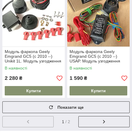
Модуль фаркопа Geely
Модуль фаркопа Geely
Emgrand GC5 (c 2010 --)
Emgrand GC5 (c 2010 --)
Unikit 1L. Модуль узгодження
USAP. Модуль узгодження
В наявності
В наявності
2 280
1 590
₴
₴
Купити
Купити
Показати ще
1
/ 2