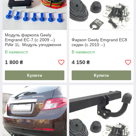
Модуль фаркопа Geely
Emgrand EC-7 (c 2009 --)
Фаркоп Geely Emgrand EC8
PiAir 1L. Модуль узгодження
седан (с 2010 --)
В наявності
В наявності
1 800
4 150
₴
₴
Купити
Купити