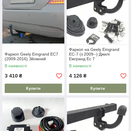
Фаркоп на Geely Emgrand
Фаркоп Geely Emgrand EC7
EC-7 (з 2009--) Джилі
(2009-2016) Зйомний
Емгранд Ес 7
В наявності
В наявності
3 410
4 126
₴
₴
Купити
Купити