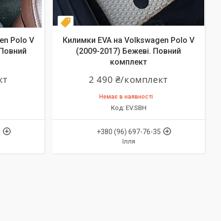
Комплект
en Polo V
Килимки EVA на Volkswagen Polo V
 Повний
(2009-2017) Бежеві. Повний
комплект
кт
2 490 ₴/комплект
Немає в наявності
EV.SBH
5
+380 (96) 697-76-35
Ілля