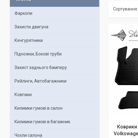
Фаркопи
Захисти двигуна
Кенгурятники
Підножки, Бокові труби
Захист заднього бамперу
Рейлінги, Автобагажники
Ковпаки
Килимки гумові в салон
Килимки гумові в багажник
Коврики 
Volkswage
Чохли салона