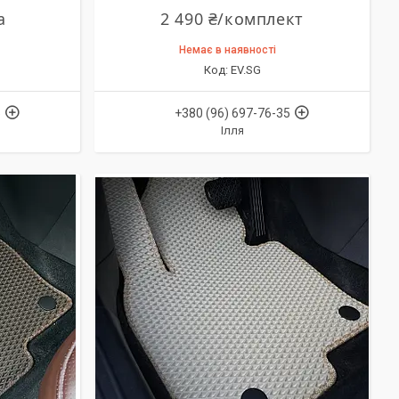
а
2 490 ₴/комплект
Немає в наявності
EV.SG
5
+380 (96) 697-76-35
Ілля