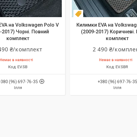
т
Комплект
EVA на Volkswagen Polo V
Килимки EVA на Volkswag
-2017) Чорні. Повний
(2009-2017) Коричневі.
комплект
комплект
490 ₴/комплект
2 490 ₴/компле
Немає в наявності
Немає в наявності
EV.SB
EV.SBR
+380 (96) 697-76-35
+380 (96) 697-76-3
Ілля
Ілля