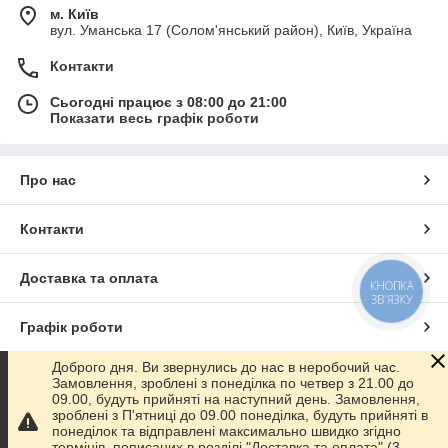
м. Київ
вул. Уманська 17 (Солом'янський район), Київ, Україна
Контакти
Сьогодні працює з 08:00 до 21:00
Показати весь графік роботи
Про нас
Контакти
Доставка та оплата
КНОПКА
ЗВ'ЯЗКУ
Графік роботи
Доброго дня. Ви звернулись до нас в неробочий час.
Повна версія сайту
Замовлення, зроблені з понеділка по четвер з 21.00 до
09.00, будуть прийняті на наступний день. Замовлення,
зроблені з П'ятниці до 09.00 понеділка, будуть прийняті в
Сайт створено на маркетплейсі
Prom.ua
понеділок та відправлені максимально швидко згідно
термінів, пописаних в розділі "Доставка та оплата" (3-