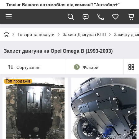
Тюнінг Вашого автомобіля від компанії "Автобар+"
Товари та послуги
Захист Двигуна і КПП
Захисту дви
Захист двигуна на Opel Omega B (1993-2003)
Сортування
0
Фільтри
Топ продажів