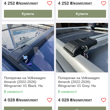
4 252
4 252
₴/комплект
₴/комплект
Купити
Купити
Поперечки на Volkswagen
Поперечки на Volkswagen
Amarok (2022-2026)
Amarok (2022-2026)
Wingcarrier V1 Black. На
Wingcarrier V1 Grey. На
стандартні рейлінги. Замок
стандартні рейлінги. Замок
В наявності
В наявності
на ключах. Чорні
на ключах. Сірі
4 028
4 028
₴/комплект
₴/комплект