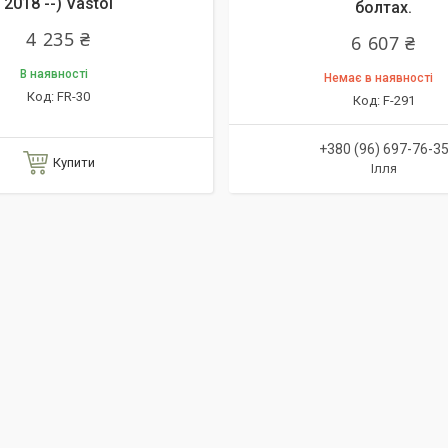
2018 --) Vastol
болтах.
4 235 ₴
6 607 ₴
В наявності
Немає в наявності
FR-30
F-291
+380 (96) 697-76-3
Купити
Ілля