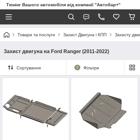
Тюнінг Вашого автомобіля від компанії "Автобар+"
Товари та послуги
Захист Двигуна і КПП
Захисту дви
Захист двигуна на Ford Ranger (2011-2022)
Сортування
0
Фільтри