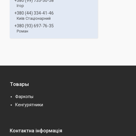
+380 (99) 733-30-58
Ігор
+380 (44) 334-41-46
Київ Стаціонарний
+380 (93) 697-76-35
Роман
Товары
Фаркопы
Кенгурятники