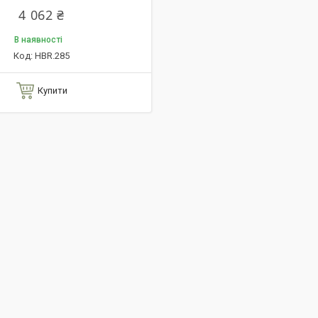
4 062 ₴
В наявності
HBR.285
Купити