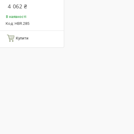
4 062 ₴
В наявності
HBR.285
Купити