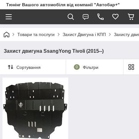
Тюнінг Вашого автомобіля від компанії "Автобар+"
Товари та послуги
Захист Двигуна і КПП
Захисту дви
Захист двигуна SsangYong Tivoli (2015--)
Сортування
0
Фільтри